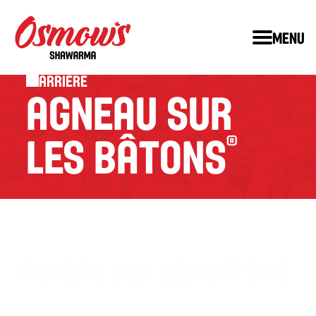
Menu
Arrière
AGNEAU SUR 
LES BÂTONS
®
AGNEAU SUR LES BÂTONS
®
Agréablement assaisonné, le Shawarma d'agneau fait sauter 
™
avec des oignons, grillé à la perfection, servi sur un lit de STIX