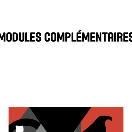
AIL LÉGER VÉGAN 🌱
OZPOTLE
SAUCE PIQUANTE
Modules complémentaire
CHIPS DE PITA
OLIVES NOIRES
MOZZARELLE
FROMAGE FETA
TZATZIKI
HUMOUS À L'AIL