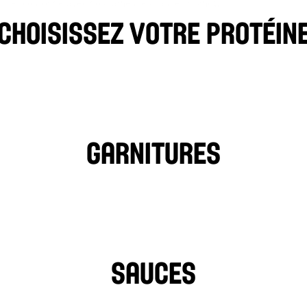
et couronné avec nos fameuses sauces Osmow’s
choisissez votre protéin
POULE
FALAFEL
BOEUF
AGNEAU
POULET PHILADELPHIE
Garnitures
TOMATES
LAITUE
CORNICHE
OIGNONS
NAVETS
PIMENTS CHAUDS
SAUCES
TAHIN
SAUCE À L'AIL