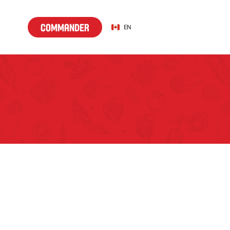
C
m
a
d
r
Select Language
C
o
m
m
a
n
d
e
r
EN
o
m
n
e