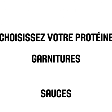
let Shawarma finement sculpté provenant 
e rôtisserie, grillé à la perfection, servi sur 
poutine et garni de la fameuse sauce 
smow.
choisissez votre protéin
afel
BOEUF
Agneau
POU
Garnitures
LAITUE
CORNICHE
MENTS CHAUDS
SAUCES
SAUCE À L'AIL